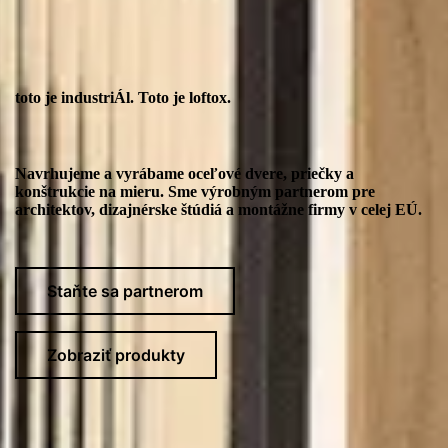
toto je industriÁl. Toto je loftox.
Navrhujeme a vyrábame oceľové dvere, priečky a
konštrukcie na mieru. Sme výrobným partnerom pre
architektov, dizajnérske štúdiá a montážne firmy v celej EÚ.
Staňte sa partnerom
Zobraziť produkty