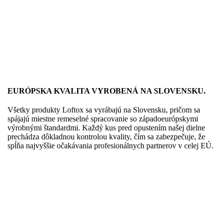
EURÓPSKA KVALITA VYROBENÁ NA SLOVENSKU.
Všetky produkty Loftox sa vyrábajú na Slovensku, pričom sa
spájajú miestne remeselné spracovanie so západoeurópskymi
výrobnými štandardmi. Každý kus pred opustením našej dielne
prechádza dôkladnou kontrolou kvality, čím sa zabezpečuje, že
spĺňa najvyššie očakávania profesionálnych partnerov v celej EÚ.