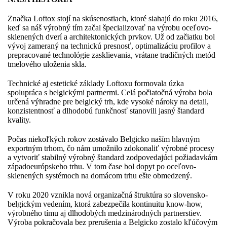
Značka Loftox stojí na skúsenostiach, ktoré siahajú do roku 2016,
keď sa náš výrobný tím začal špecializovať na výrobu oceľovo-
sklenených dverí a architektonických prvkov. Už od začiatku bol
vývoj zameraný na technickú presnosť, optimalizáciu profilov a
prepracované technológie zasklievania, vrátane tradičných metód
tmelového uloženia skla.
Technické aj estetické základy Loftoxu formovala úzka
spolupráca s belgickými partnermi. Celá počiatočná výroba bola
určená výhradne pre belgický trh, kde vysoké nároky na detail,
konzistentnosť a dlhodobú funkčnosť stanovili jasný štandard
kvality.
Počas niekoľkých rokov zostávalo Belgicko naším hlavným
exportným trhom, čo nám umožnilo zdokonaliť výrobné procesy
a vytvoriť stabilný výrobný štandard zodpovedajúci požiadavkám
západoeurópskeho trhu. V tom čase bol dopyt po oceľovo-
sklenených systémoch na domácom trhu ešte obmedzený.
V roku 2020 vznikla nová organizačná štruktúra so slovensko-
belgickým vedením, ktorá zabezpečila kontinuitu know-how,
výrobného tímu aj dlhodobých medzinárodných partnerstiev.
Výroba pokračovala bez prerušenia a Belgicko zostalo kľúčovým