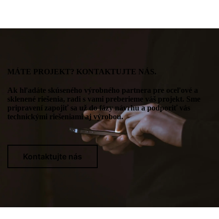
MÁTE PROJEKT? KONTAKTUJTE NÁS.
Ak hľadáte skúseného výrobného partnera pre oceľové a
sklenené riešenia, radi s vami preberieme váš projekt. Sme
pripravení zapojiť sa už do fázy návrhu a podporiť vás
technickými riešeniami aj výrobou.
Kontaktujte nás