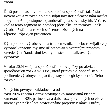
trhom.
Ďalší posun nastal v roku 2023, keď sa spoločnosť stala čisto
slovenskou a zároveň do nej vstúpil investor. Súčasne nám rastúci
dopyt umožnil postupne expandovať aj na slovenský trh. V čase,
keď sa tento segment na domácej pôde ešte len formoval, naša
výroba už stála na rokoch skúseností získaných na
západoeurópskych projektoch.
Kým podobní výrobcovia na trhu len vznikali alebo rozvíjali svoje
výrobné kapacity, my sme už pracovali s overenými procesmi,
zavedenými štandardmi kvality a tisíckami realizovaných
výrobkov.
V roku 2024 vstúpila spoločnosť do novej fázy po akvizícii
spoločnosťou zoskla.sk, s.r.o., ktorá priniesla dlhodobú stabilitu,
posilnenie výrobných kapacít a jasný strategický smer ďalšieho
rozvoja.
Na týchto pevných základoch sa od
roku 2026 značka Loftox profiluje ako samostatná identita,
zameraná na B2B partnerstvá a ďalší rozvoj kvalitných oceľovo-
sklenených riešení pre profesionálne projekty v rámci Európy.